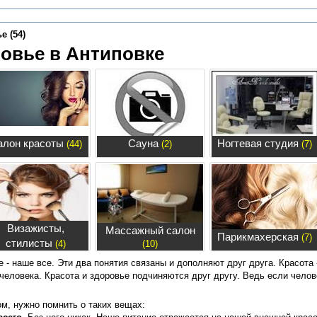
е (54)
ровье в Антиповке
алон красоты
Сауна
Ногтевая студия
(44)
(2)
(7)
Визажисты,
Массажный салон
Парикмахерская
(7)
стилисты
(4)
(10)
е - наше все. Эти два понятия связаны и дополняют друг друга. Красота 
 человека. Красота и здоровье подчиняются друг другу. Ведь если челов
м, нужно помнить о таких вещах: