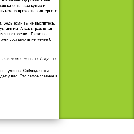
оте и нашем здоровье. Ведь
ловека есть свой кумир и
нь можно прочесть в интернете
и. Ведь если вы не выспитесь,
 уставшим. А как отражается
без настроения. Также вы
лжен составлять не менее 8
ать как можно меньше. А лучше
знь чудесна. Соблюдая эти
дет у вас. Это самое главное в