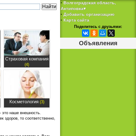
Волгоградская область,
‣
Антиповка▾
Добавить организацию
‣
Карта сайта
‣
Поделитесь с друзьями:
Объявления
Страховая компания
(4)
Косметология
(3)
- это наше внешность.
ек здоров, то соответственно,