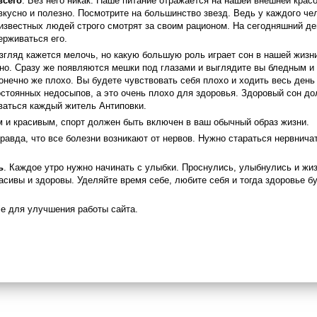
всего
. Без него никак. Наше питание отражается на нашей внешней крас
вкусно и полезно. Посмотрите на большинство звезд. Ведь у каждого че
 известных людей строго смотрят за своим рационом. На сегодняшний де
ерживаться его.
взгляд кажется мелочь, но какую большую роль играет сон в нашей жизн
сно. Сразу же появляются мешки под глазами и выглядите вы бледным и
нечно же плохо. Вы будете чувствовать себя плохо и ходить весь день 
остоянных недосыпов, а это очень плохо для здоровья. Здоровый сон до
ваться каждый житель Антиповки.
м и красивым, спорт должен быть включен в ваш обычный образ жизни.
правда, что все болезни возникают от нервов. Нужно стараться нервнич
ь
. Каждое утро нужно начинать с улыбки. Проснулись, улыбнулись и жи
асивы и здоровы. Уделяйте время себе, любите себя и тогда здоровье бу
e для улучшения работы сайта.