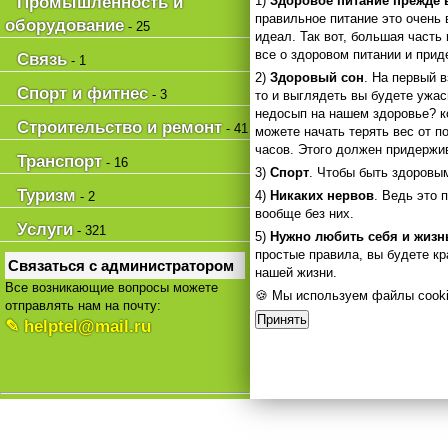
Промышленность и
1)
Здоровое питание прежде 
правильное питание это очень 
оборудование
- 25
идеал. Так вот, большая часть
все о здоровом питании и прид
Связь
- 1
2)
Здоровый сон
. На первый 
Спорт и фитнес
- 3
то и выглядеть вы будете ужа
недосып на нашем здоровье? ко
Строительство и ремонт
- 41
можете начать терять вес от п
часов. Этого должен придержи
Транспорт
- 16
3)
Спорт
. Чтобы быть здоровы
Туризм
4)
Никаких нервов
. Ведь это 
- 2
вообще без них.
Услуги
- 321
5)
Нужно любить себя и жизн
простые правила, вы будете кр
Связаться с администратором
нашей жизни.
Все возникающие вопросы можете
🍪 Мы используем файлы cooki
отправлять нам на почту:
Принять
✎ helptel@mail.ru