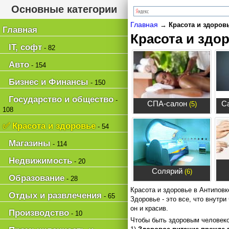
Основные категории
Главная
→
Красота и здоровь
Главная
Красота и здо
IT, софт
- 82
Авто
- 154
Бизнес и Финансы
- 150
Государство и общество
-
СПА-салон
С
(5)
108
✅ Красота и здоровье
- 54
Магазины
- 114
Недвижимость
- 20
Солярий
(6)
Образование
- 28
Красота и здоровье в Антиповк
Отдых и развлечения
- 65
Здоровье - это все, что внутри
он и красив.
Производство
- 10
Чтобы быть здоровым человеко